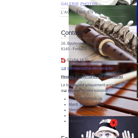
GALERIE PHOTOS
L'ACADÉMIE EN VIDÉO
Contact
16, Boulevard du Nord
6140 - Fontaine-l'Evêque
071/54.16.01
secretariat@acafontaine.be
Heures d'ouvertures du secrétariat
Le bureau est uniquement accessible
aux jours et heures suivants :
Lundi 15h30-19h30
Mardi 15h30 - 19h30
Mercredi 13h00-20h00
Jeudi 15h30-19h30
Vendredi 15h30-19h30