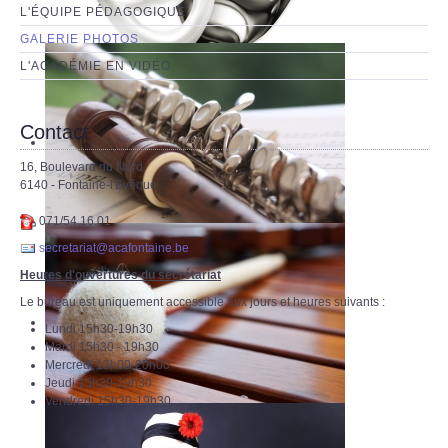
L'ÉQUIPE PÉDAGOGIQUE
GALERIE PHOTOS
L'ACADÉMIE EN VIDÉO
Contact
16, Boulevard du Nord
6140 - Fontaine-l'Evêque
071/54.16.01
secretariat@acafontaine.be
Heures d'ouvertures du secrétariat
Le bureau est uniquement accessible aux jours et heures suivants :
Lundi 15h30-19h30
Mardi 15h30 - 19h30
Mercredi 13h00-20h00
Jeudi 15h30-19h30
Vendredi 15h30-19h30