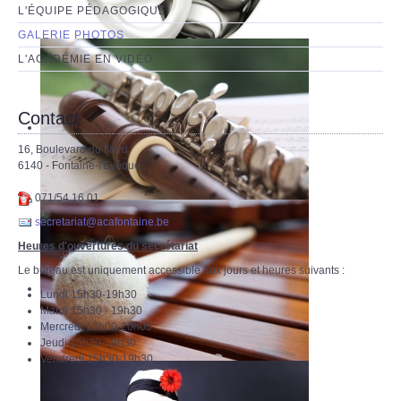
L'ÉQUIPE PÉDAGOGIQUE
GALERIE PHOTOS
L'ACADÉMIE EN VIDÉO
Contact
16, Boulevard du Nord
6140 - Fontaine-l'Evêque
071/54.16.01
secretariat@acafontaine.be
Heures d'ouvertures du secrétariat
Le bureau est uniquement accessible aux jours et heures suivants :
Lundi 15h30-19h30
Mardi 15h30 - 19h30
Mercredi 13h00-20h00
Jeudi 15h30-19h30
Vendredi 15h30-19h30