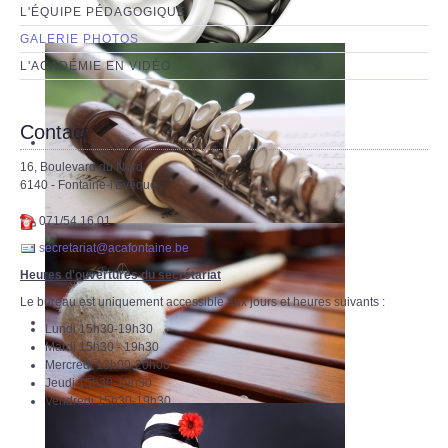
L'ÉQUIPE PÉDAGOGIQUE
GALERIE PHOTOS
L'ACADÉMIE EN VIDÉO
Contact
16, Boulevard du Nord
6140 - Fontaine-l'Evêque
071/54.16.01
secretariat@acafontaine.be
Heures d'ouvertures du secrétariat
Le bureau est uniquement accessible aux jours et heures suivants :
Lundi 15h30-19h30
Mardi 15h30 - 19h30
Mercredi 13h00-20h00
Jeudi 15h30-19h30
Vendredi 15h30-19h30