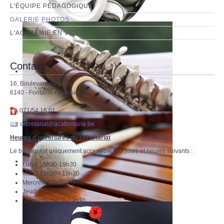
L'ÉQUIPE PÉDAGOGIQUE
GALERIE PHOTOS
L'ACADÉMIE EN VIDÉO
Contact
16, Boulevard du Nord
6140 - Fontaine-l'Evêque
071/54.16.01
secretariat@acafontaine.be
Heures d'ouvertures du secrétariat
Le bureau est uniquement accessible aux jours et heures suivants :
Lundi 15h30-19h30
Mardi 15h30 - 19h30
Mercredi 13h00-20h00
Jeudi 15h30-19h30
Vendredi 15h30-19h30